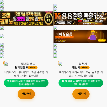
0
1
릴게임랜드
릴천지
릴게임
릴게임
체리마스터, 바다이야기, 오션, 손오공, 다
체리마스터, 바다이야기, 오션, 손오공, 다
빈치, 사파리, 알라딘등
빈치, 사파리, 알라딘등
🎁 20여개 사이트업데이트 다운로드
🎁 20여개 사이트업데이트 다운로드
없이 무설치!!!
없이 무설치!!!
가입하기
가입하기