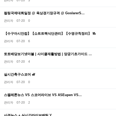
관리자
07-20
3
컬링국제대회일정 @ 육상경기장규격 @ GoslarerS…
관리자
07-20
0
【수구아시안컵】【쇼트트랙식단관리】【수영규칙정리】 ㏝
관리자
07-20
6
토토배당보기넷마블 | 사이클재활방법 | 양궁기초가이드 …
관리자
07-20
4
실시간축구스코어 ㎽
관리자
07-20
0
스켈레톤뉴스 VS 스코어라이브 VS ASEupen VS…
관리자
07-20
2
사격뉴스 + 실시간라이브배팅 Υ