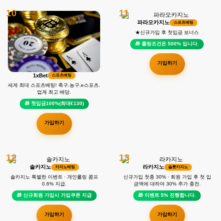
10
11
파라오카지노
스포츠베팅
★신규가입 후 첫입금 보너스
🎁 롤링조건은 500% 입니다.
가입하기
1xBet
스포츠베팅
세계 최대 스포츠베팅! 축구,농구,e스포츠.
업계 최고 배당.
🎁 첫입금100%(최대€130)
가입하기
12
13
솔카지노
라카지노
카지노베팅
슬롯카지노
솔카지노 특별한 이벤트 · 개인롤링 콤프
신규가입 첫충 30% · 회원 가입 후 첫 입
0.6% 지급.
금액에 대하여 30% 추가 충전.
🎁 신규회원 가입시 가입쿠폰 지급
🎁 이벤트 5% 진행합니다.
가입하기
가입하기