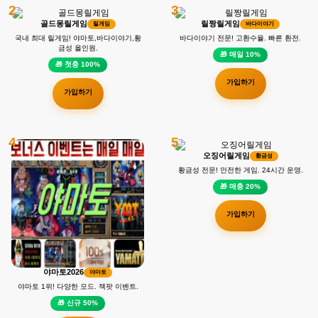
2
3
골드몽릴게임
릴짱릴게임
릴게임
바다이야기
국내 최대 릴게임! 야마토,바다이야기,황
바다이야기 전문! 고환수율. 빠른 환전.
금성 올인원.
🎁 매일 10%
🎁 첫충 100%
가입하기
가입하기
4
5
오징어릴게임
황금성
황금성 전문! 안전한 게임. 24시간 운영.
🎁 매충 20%
가입하기
야마토2026
야마토
야마토 1위! 다양한 모드. 잭팟 이벤트.
🎁 신규 50%