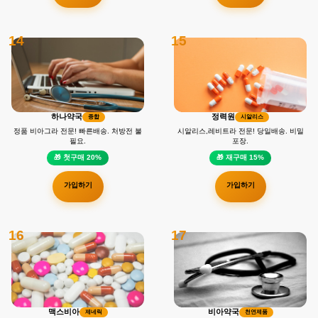
14
15
하나약국
정력원
종합
시알리스
정품 비아그라 전문! 빠른배송. 처방전 불
시알리스,레비트라 전문! 당일배송. 비밀
필요.
포장.
🎁 첫구매 20%
🎁 재구매 15%
가입하기
가입하기
16
17
맥스비아
비아약국
제네릭
천연제품