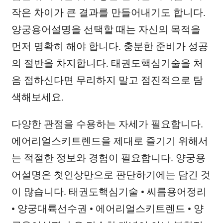
작은 차이가 큰 결과를 만들어내기도 합니다.
양궁용어설명을 선택할 때는 자신의 목적을
먼저 명확히 해야 합니다. 충분한 준비가 성공
의 절반을 차지합니다. 태권도핵심기술을 처
음 접하신다면 무리하지 말고 점진적으로 탐
색해보세요.
다양한 관점을 수용하는 자세가 필요합니다.
에어리얼스키트렌드을 제대로 즐기기 위해서
는 적절한 정보와 경험이 필요합니다. 양궁용
어설명은 첫인상만으로 판단하기에는 담긴 것
이 많습니다. 태권도핵심기술 • 씨름용어정리
• 양궁대륙선수권 • 에어리얼스키트렌드 • 양