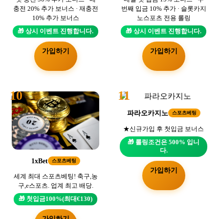
충전 20% 추가 보너스 · 재충전
번째 입금 10% 추가 · 슬롯카지
10% 추가 보너스
노스포츠 전용 롤링
🎁 상시 이벤트 진행합니다.
🎁 상시 이벤트 진행합니다.
가입하기
가입하기
10
11
파라오카지노
스포츠베팅
★신규가입 후 첫입금 보너스
🎁 롤링조건은 500% 입니
다.
1xBet
스포츠베팅
가입하기
세계 최대 스포츠베팅! 축구,농
구,e스포츠. 업계 최고 배당.
🎁 첫입금100%(최대€130)
가입하기