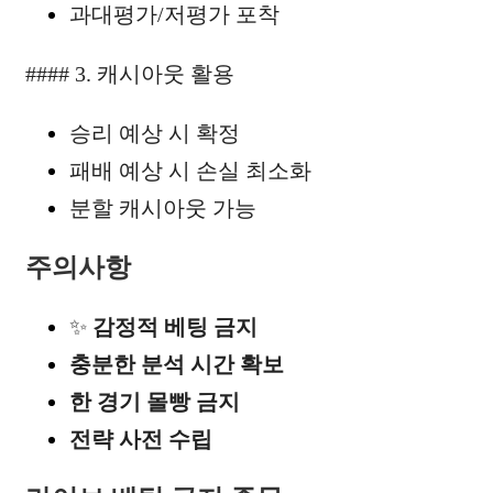
과대평가/저평가 포착
#### 3. 캐시아웃 활용
승리 예상 시 확정
패배 예상 시 손실 최소화
분할 캐시아웃 가능
주의사항
✨
감정적 베팅 금지
충분한 분석 시간 확보
한 경기 몰빵 금지
전략 사전 수립