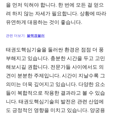
을 먼저 익혀야 합니다. 한 번에 모든 걸 얻으
려 하지 않는 자세가 필요합니다. 상황에 따라
유연하게 대응하는 것이 좋습니다.
관련 더보기:
블랙겜블러
태권도핵심기술을 둘러싼 환경은 점점 더 풍
부해지고 있습니다. 충분한 시간을 두고 고민
해보시길 권합니다. 전문가들 사이에서도 의
견이 분분한 주제입니다. 시간이 지날수록 그
의미는 더욱 깊어지고 있습니다. 다양한 요소
들이 복합적으로 작용한 결과라고 볼 수 있습
니다. 태권도핵심기술의 발전은 관련 산업에
도 긍정적인 영향을 미치고 있습니다. 양궁용