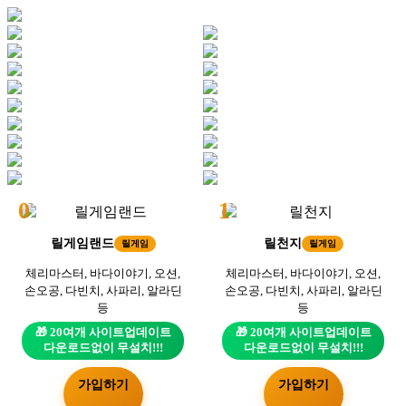
0
1
릴게임랜드
릴천지
릴게임
릴게임
체리마스터, 바다이야기, 오션,
체리마스터, 바다이야기, 오션,
손오공, 다빈치, 사파리, 알라딘
손오공, 다빈치, 사파리, 알라딘
등
등
🎁 20여개 사이트업데이트
🎁 20여개 사이트업데이트
다운로드없이 무설치!!!
다운로드없이 무설치!!!
가입하기
가입하기