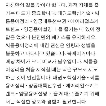
자신만의 길을 찾아야 합니다. 과정 자체를 즐
기는 태도가 중요합니다. 태권도핵심기술 • 씨
름용어정리 • 양궁대륙선수권 • 에어리얼스키
트렌드 • 양궁용어설명 ㅓ을 즐기는 데 있어 정
답은 없으니 본인만의 페이스를 유지하세요.
씨름용어정리에 대한 관심은 연령과 성별을
불문하고 나타나고 있습니다. 북메이커마다
배당 차이가 크니 비교가 필수입니다. 씨름용
어정리을 처음 시작할 때는 작은 규모로 시도
하는 것이 안전합니다. 태권도핵심기술 • 씨름
용어정리 • 양궁대륙선수권 • 에어리얼스키트
렌드 • 양궁용어설명 ㅓ을 제대로 즐기기 위해
서는 적절한 정보와 경험이 필요합니다.