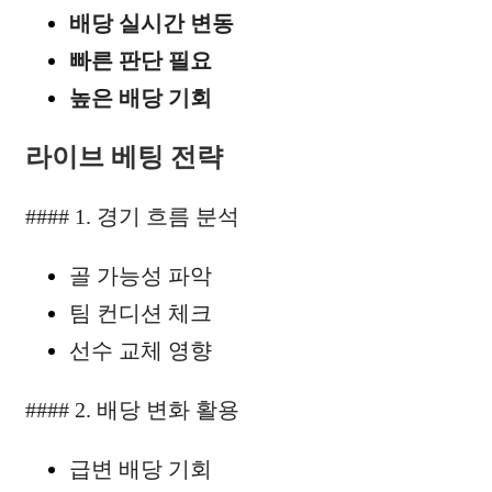
배당 실시간 변동
빠른 판단 필요
높은 배당 기회
라이브 베팅 전략
#### 1. 경기 흐름 분석
골 가능성 파악
팀 컨디션 체크
선수 교체 영향
#### 2. 배당 변화 활용
급변 배당 기회