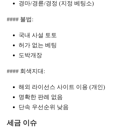
경마/경륜/경정 (지정 베팅소)
#### 불법:
국내 사설 토토
허가 없는 베팅
도박개장
#### 회색지대:
해외 라이선스 사이트 이용 (개인)
명확한 판례 없음
단속 우선순위 낮음
세금 이슈