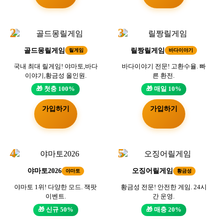
2
3
골드몽릴게임
릴짱릴게임
릴게임
바다이야기
국내 최대 릴게임! 야마토,바다
바다이야기 전문! 고환수율. 빠
이야기,황금성 올인원.
른 환전.
🎁 첫충 100%
🎁 매일 10%
가입하기
가입하기
4
5
야마토2026
오징어릴게임
야마토
황금성
야마토 1위! 다양한 모드. 잭팟
황금성 전문! 안전한 게임. 24시
이벤트.
간 운영.
🎁 신규 50%
🎁 매충 20%