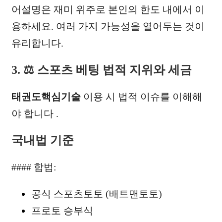
어설명은 재미 위주로 본인의 한도 내에서 이
용하세요. 여러 가지 가능성을 열어두는 것이
유리합니다.
3. ⚖️ 스포츠 베팅 법적 지위와 세금
태권도핵심기술
이용 시 법적 이슈를 이해해
야 합니다 .
국내법 기준
#### 합법:
공식 스포츠토토 (배트맨토토)
프로토 승부식