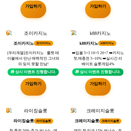
가입하기
가입하기
6
7
조이카지노
k88카지노
조이카지노
k88카지노
[우리계열]조이카지노 · 룰렛 테
➡️입플 5+3 10+5 20+7 ➡️카지노
이블에서 만난 매력적인 그녀와
첫,매충전 5~10% ➡️실시간 리
의 잊지 못할 만남!
베이트 슬롯게임4%
🎁 상시 이벤트 진행합니다.
🎁 상시 이벤트 진행합니다.
가입하기
가입하기
8
9
라이징슬롯
크레이지슬롯
라이징슬롯
크레이지슬롯
첫 충전 50% 추가 보너스 · 매
매일 첫 입금 15% 보너스 · 두