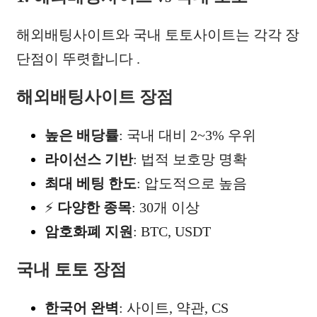
해외배팅사이트와 국내 토토사이트는 각각 장
단점이 뚜렷합니다 .
해외배팅사이트 장점
높은 배당률
: 국내 대비 2~3% 우위
라이선스 기반
: 법적 보호망 명확
최대 베팅 한도
: 압도적으로 높음
⚡
다양한 종목
: 30개 이상
암호화폐 지원
: BTC, USDT
국내 토토 장점
한국어 완벽
: 사이트, 약관, CS