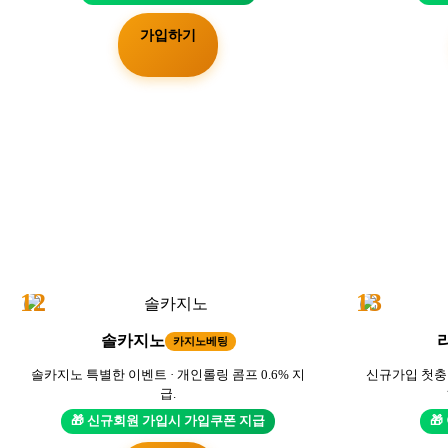
가입하기
12
13
솔카지노
카지노베팅
솔카지노 특별한 이벤트 · 개인롤링 콤프 0.6% 지
신규가입 첫충 
급.
🎁 신규회원 가입시 가입쿠폰 지급
