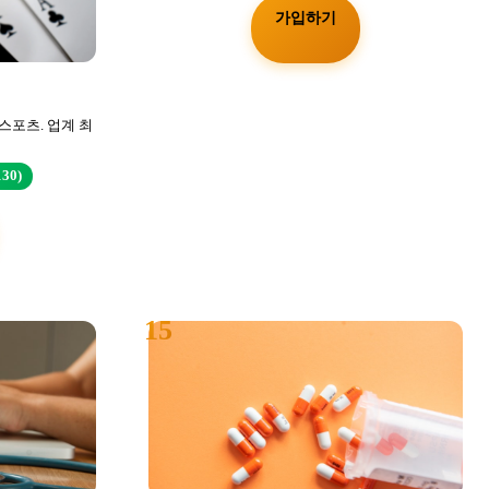
가입하기
스포츠. 업계 최
30)
15