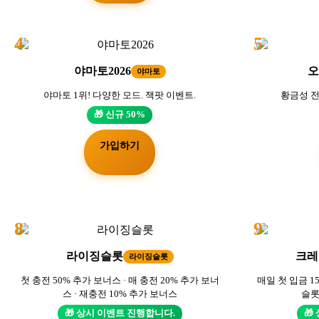
4
5
야마토2026
오
야마토
야마토 1위! 다양한 모드. 잭팟 이벤트.
황금성 전
🎁 신규 50%
가입하기
8
9
라이징슬롯
크레
라이징슬롯
첫 충전 50% 추가 보너스 · 매 충전 20% 추가 보너
매일 첫 입금 15
스 · 재충전 10% 추가 보너스
슬롯
🎁 상시 이벤트 진행합니다.
🎁