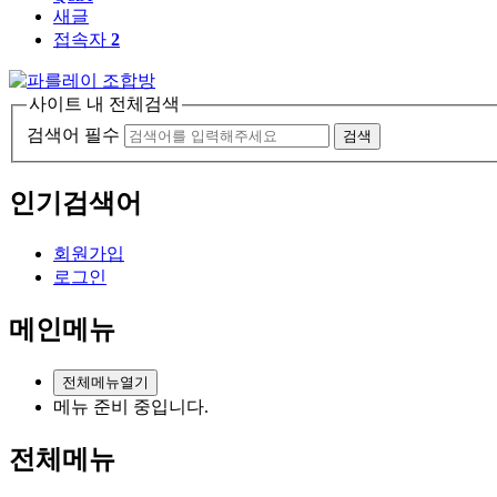
새글
접속자
2
사이트 내 전체검색
검색어 필수
검색
인기검색어
회원가입
로그인
메인메뉴
전체메뉴열기
메뉴 준비 중입니다.
전체메뉴