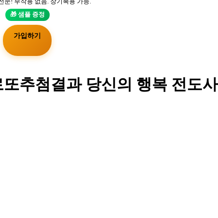
전문! 부작용 없음. 장기복용 가능.
🎁 샘플 증정
가입하기
결과 당신의 행복 전도사 :) > 