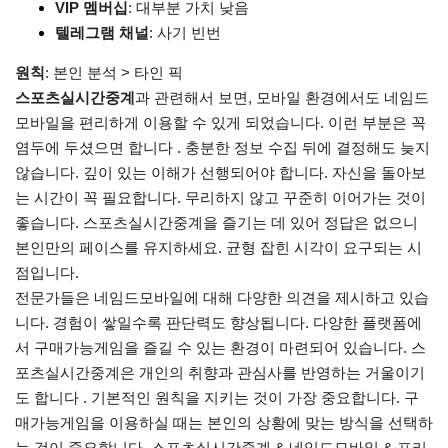
VIP 멤버십
: 대부분 가치 낮음
텔레그램 채널
: 사기 빈번
원칙
: 본인 분석 > 타인 픽
스포츠실시간중계
과 관련해서 보면, 모바일 환경에서도 네임드
모바일을 편리하게 이용할 수 있게 되었습니다. 이런 부분은 꼭
염두에 두셨으면 합니다 . 충분한 정보 수집 뒤에 결정해도 늦지
않습니다. 깊이 있는 이해가 선행되어야 합니다. 자신을 돌아보
는 시간이 꼭 필요합니다. 무리하지 않고 꾸준히 이어가는 것이
좋습니다. 스포츠실시간중계을 즐기는 데 있어 정답은 없으니
본인만의 페이스를 유지하세요. 균형 잡힌 시각이 요구되는 시
점입니다.
전문가들은 네임드모바일에 대해 다양한 의견을 제시하고 있습
니다. 경험이 쌓일수록 판단력도 향상됩니다. 다양한 플랫폼에
서 구매가능게임을 즐길 수 있는 환경이 마련되어 있습니다. 스
포츠실시간중계은 개인의 취향과 관심사를 반영하는 거울이기
도 합니다 . 기본적인 원칙을 지키는 것이 가장 중요합니다. 구
매가능게임을 이용하실 때는 본인의 상황에 맞는 방식을 선택하
는 것이 중요합니다. 스포츠실시간중계 & 네임드모바일 & 프리