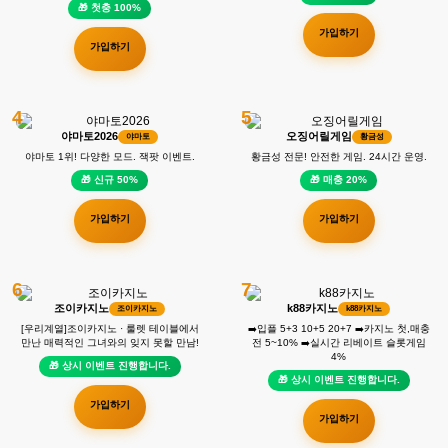
🎁 첫충 100%
가입하기
가입하기
4
5
야마토2026
오징어릴게임
야마토
황금성
야마토 1위! 다양한 모드. 잭팟 이벤트.
황금성 전문! 안전한 게임. 24시간 운영.
🎁 신규 50%
🎁 매충 20%
가입하기
가입하기
6
7
조이카지노
k88카지노
조이카지노
k88카지노
[우리계열]조이카지노 · 룰렛 테이블에서
➡️입플 5+3 10+5 20+7 ➡️카지노 첫,매충
만난 매력적인 그녀와의 잊지 못할 만남!
전 5~10% ➡️실시간 리베이트 슬롯게임
4%
🎁 상시 이벤트 진행합니다.
🎁 상시 이벤트 진행합니다.
가입하기
가입하기