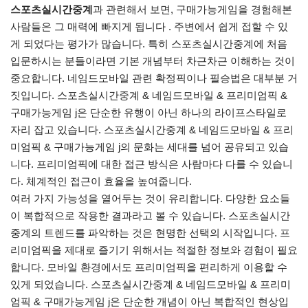
스포츠실시간중계
과 관련해서 보면, 구매가능게임을 경험해본
사람들은 그 매력에 빠지게 됩니다 . 주변에서 쉽게 접할 수 있
게 되었다는 평가가 많습니다. 특히 스포츠실시간중계에 처음
입문하시는 분들이라면 기본 개념부터 차근차근 이해하는 것이
중요합니다. 네임드모바일 관련 확정픽이나 필승법은 대부분 거
짓입니다. 스포츠실시간중계 & 네임드모바일 & 프리미엄픽 &
구매가능게임 j은 단순한 유행이 아닌 하나의 라이프스타일로
자리 잡고 있습니다. 스포츠실시간중계 & 네임드모바일 & 프리
미엄픽 & 구매가능게임 j의 문화는 세대를 넘어 공유되고 있습
니다. 프리미엄픽에 대한 접근 방식은 사람마다 다를 수 있습니
다. 체계적인 접근이 효율을 높여줍니다.
여러 가지 가능성을 열어두는 것이 유리합니다. 다양한 요소들
이 복합적으로 작용한 결과라고 볼 수 있습니다. 스포츠실시간
중계의 트렌드를 파악하는 것은 현명한 선택의 시작입니다. 프
리미엄픽을 제대로 즐기기 위해서는 적절한 정보와 경험이 필요
합니다. 모바일 환경에서도 프리미엄픽을 편리하게 이용할 수
있게 되었습니다. 스포츠실시간중계 & 네임드모바일 & 프리미
엄픽 & 구매가능게임 j은 단순한 개념이 아닌 복합적인 현상입