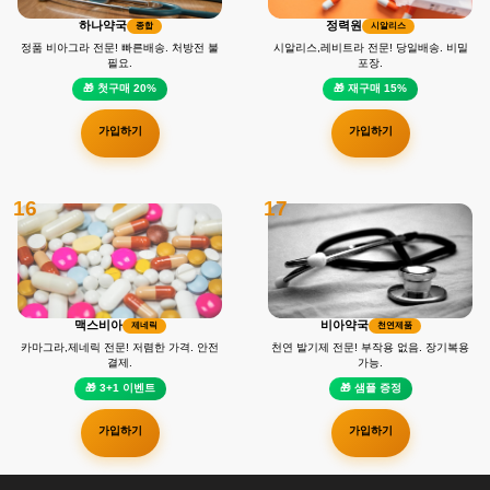
하나약국
정력원
종합
시알리스
정품 비아그라 전문! 빠른배송. 처방전 불
시알리스,레비트라 전문! 당일배송. 비밀
필요.
포장.
🎁 첫구매 20%
🎁 재구매 15%
가입하기
가입하기
16
17
맥스비아
비아약국
제네릭
천연제품
카마그라,제네릭 전문! 저렴한 가격. 안전
천연 발기제 전문! 부작용 없음. 장기복용
결제.
가능.
🎁 3+1 이벤트
🎁 샘플 증정
가입하기
가입하기