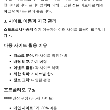
찾아야 합니다. 프리미엄픽에 대해 궁금한 점은 바로바로 해결
하고 넘어가는 편이 좋습니다.
3. 사이트 이동과 자금 관리
스포츠실시간중계
장기 이용자는 여러 사이트 활용이 필수입니
다 ⚡.
다중 사이트 활용 이유
리스크 분산
: 한 사이트 먹튀 대비
배당 비교
: 가치 베팅
이벤트 활용
: 각 사이트 혜택
제한 회피
: 사이트별 한도
정보 교차
: 다양한 관점
포트폴리오 구성
#### 권장 구성 (3~5개 사이트):
메인 사이트 1개
: 80% 이용