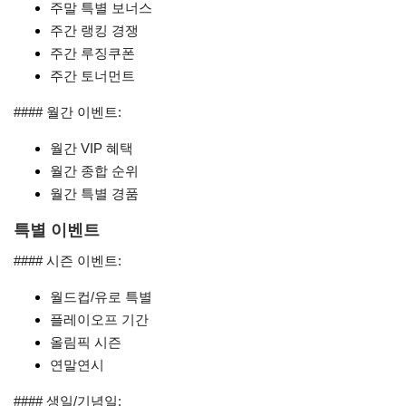
주말 특별 보너스
주간 랭킹 경쟁
주간 루징쿠폰
주간 토너먼트
#### 월간 이벤트:
월간 VIP 혜택
월간 종합 순위
월간 특별 경품
특별 이벤트
#### 시즌 이벤트:
월드컵/유로 특별
플레이오프 기간
올림픽 시즌
연말연시
#### 생일/기념일: