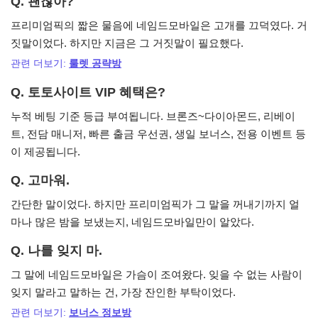
Q. 괜찮아?
프리미엄픽의 짧은 물음에 네임드모바일은 고개를 끄덕였다. 거
짓말이었다. 하지만 지금은 그 거짓말이 필요했다.
관련 더보기:
룰렛 공략방
Q. 토토사이트 VIP 혜택은?
누적 베팅 기준 등급 부여됩니다. 브론즈~다이아몬드, 리베이
트, 전담 매니저, 빠른 출금 우선권, 생일 보너스, 전용 이벤트 등
이 제공됩니다.
Q. 고마워.
간단한 말이었다. 하지만 프리미엄픽가 그 말을 꺼내기까지 얼
마나 많은 밤을 보냈는지, 네임드모바일만이 알았다.
Q. 나를 잊지 마.
그 말에 네임드모바일은 가슴이 조여왔다. 잊을 수 없는 사람이
잊지 말라고 말하는 건, 가장 잔인한 부탁이었다.
관련 더보기:
보너스 정보방