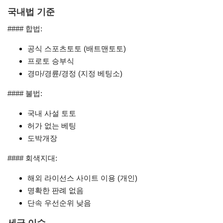
국내법 기준
#### 합법:
공식 스포츠토토 (배트맨토토)
프로토 승부식
경마/경륜/경정 (지정 베팅소)
#### 불법:
국내 사설 토토
허가 없는 베팅
도박개장
#### 회색지대:
해외 라이선스 사이트 이용 (개인)
명확한 판례 없음
단속 우선순위 낮음