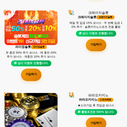
8
9
크레이지슬롯
크레이지슬롯
매일 첫 입금 15% 보너스 · 두 번째 입금 1
0% 추가 · 슬롯카지노스포츠 전용 롤링
🎁 상시 이벤트 진행합니다.
가입하기
라이징슬롯
라이징슬롯
첫 충전 50% 추가 보너스 · 매 충전 20%
추가 보너스 · 재충전 10% 추가 보너스
🎁 상시 이벤트 진행합니다.
가입하기
10
11
파라오카지노
스포츠베팅
★신규가입 후 첫입금 보너스
🎁 롤링조건은 500% 입니다.
가입하기