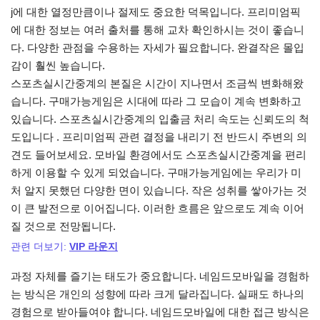
j에 대한 열정만큼이나 절제도 중요한 덕목입니다. 프리미엄픽
에 대한 정보는 여러 출처를 통해 교차 확인하시는 것이 좋습니
다. 다양한 관점을 수용하는 자세가 필요합니다. 완결작은 몰입
감이 훨씬 높습니다.
스포츠실시간중계의 본질은 시간이 지나면서 조금씩 변화해왔
습니다. 구매가능게임은 시대에 따라 그 모습이 계속 변화하고
있습니다. 스포츠실시간중계의 입출금 처리 속도는 신뢰도의 척
도입니다 . 프리미엄픽 관련 결정을 내리기 전 반드시 주변의 의
견도 들어보세요. 모바일 환경에서도 스포츠실시간중계을 편리
하게 이용할 수 있게 되었습니다. 구매가능게임에는 우리가 미
처 알지 못했던 다양한 면이 있습니다. 작은 성취를 쌓아가는 것
이 큰 발전으로 이어집니다. 이러한 흐름은 앞으로도 계속 이어
질 것으로 전망됩니다.
관련 더보기:
VIP 라운지
과정 자체를 즐기는 태도가 중요합니다. 네임드모바일을 경험하
는 방식은 개인의 성향에 따라 크게 달라집니다. 실패도 하나의
경험으로 받아들여야 합니다. 네임드모바일에 대한 접근 방식은