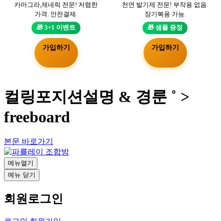
카마그라,제네릭 전문! 저렴한
천연 발기제 전문! 부작용 없음.
가격. 안전결제.
장기복용 가능.
🎁 3+1 이벤트
🎁 샘플 증정
가입하기
가입하기
컬링포지션설명 & 경룬 ˚ >
freeboard
본문 바로가기
메뉴열기
메뉴 닫기
회원로그인