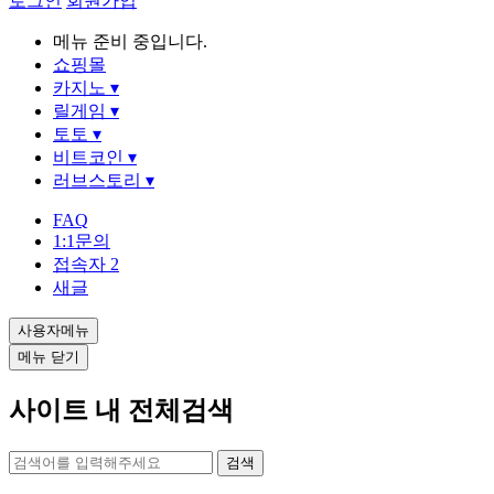
로그인
회원가입
메뉴 준비 중입니다.
쇼핑몰
카지노 ▾
릴게임 ▾
토토 ▾
비트코인 ▾
러브스토리 ▾
FAQ
1:1문의
접속자
2
새글
사용자메뉴
메뉴 닫기
사이트 내 전체검색
검색