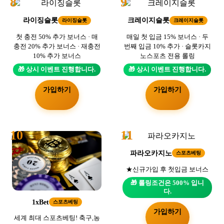
8
9
라이징슬롯
크레이지슬롯
라이징슬롯
크레이지슬롯
첫 충전 50% 추가 보너스 · 매
매일 첫 입금 15% 보너스 · 두
충전 20% 추가 보너스 · 재충전
번째 입금 10% 추가 · 슬롯카지
10% 추가 보너스
노스포츠 전용 롤링
🎁 상시 이벤트 진행합니다.
🎁 상시 이벤트 진행합니다.
가입하기
가입하기
10
11
파라오카지노
스포츠베팅
★신규가입 후 첫입금 보너스
🎁 롤링조건은 500% 입니
다.
1xBet
스포츠베팅
가입하기
세계 최대 스포츠베팅! 축구,농