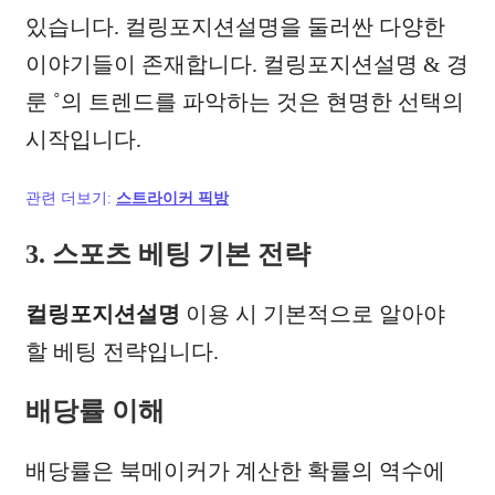
있습니다. 컬링포지션설명을 둘러싼 다양한
이야기들이 존재합니다. 컬링포지션설명 & 경
룬 ˚의 트렌드를 파악하는 것은 현명한 선택의
시작입니다.
관련 더보기:
스트라이커 픽방
3. 스포츠 베팅 기본 전략
컬링포지션설명
이용 시 기본적으로 알아야
할 베팅 전략입니다.
배당률 이해
배당률은 북메이커가 계산한 확률의 역수에