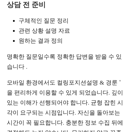
상담 전 준비
구체적인 질문 정리
관련 상황 설명 자료
원하는 결과 정의
명확한 질문일수록 정확한 답변을 받을 수 있
습니다 .
모바일 환경에서도 컬링포지션설명 & 경룬 ˚
을 편리하게 이용할 수 있게 되었습니다. 깊이
있는 이해가 선행되어야 합니다. 균형 잡힌 시
각이 요구되는 시점입니다. 자신을 돌아보는
시간이 꼭 필요합니다. 충분한 정보 수집 뒤에