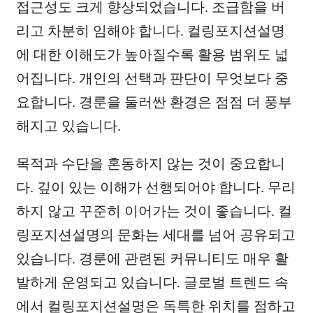
접근성도 크게 향상되었습니다. 조급함을 버
리고 차분히 임해야 합니다. 컬링포지션설명
에 대한 이해도가 높아질수록 활용 범위도 넓
어집니다. 개인의 선택과 판단이 무엇보다 중
요합니다. 경룬을 둘러싼 환경은 점점 더 풍부
해지고 있습니다.
목적과 수단을 혼동하지 않는 것이 중요합니
다. 깊이 있는 이해가 선행되어야 합니다. 무리
하지 않고 꾸준히 이어가는 것이 좋습니다. 컬
링포지션설명의 문화는 세대를 넘어 공유되고
있습니다. 경룬에 관련된 커뮤니티도 매우 활
발하게 운영되고 있습니다. 글로벌 트렌드 속
에서 컬링포지션설명은 독특한 위치를 점하고