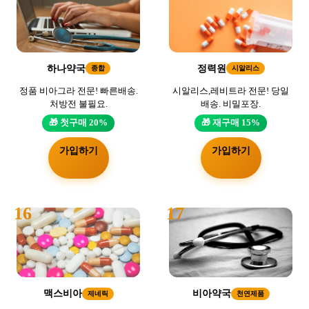
하나약국
정력원
종합
시알리스
정품 비아그라 전문! 빠른배송.
시알리스,레비트라 전문! 당일
처방전 불필요.
배송. 비밀포장.
🎁 첫구매 20%
🎁 재구매 15%
가입하기
가입하기
16
17
맥스비아
비아약국
제네릭
천연제품