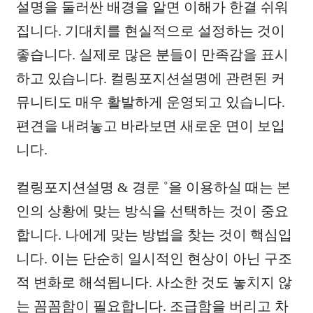
설명을 둘러싼 배경을 알면 이해가 한결 쉬워
집니다. 기대치를 현실적으로 설정하는 것이
좋습니다. 실제로 많은 분들이 만족감을 표시
하고 있습니다. 컬링포지션설명에 관련된 커
뮤니티도 매우 활발하게 운영되고 있습니다.
편견을 내려놓고 바라보면 새로운 면이 보입
니다.
컬링포지션설명 & 경룬 ˚을 이용하실 때는 본
인의 상황에 맞는 방식을 선택하는 것이 중요
합니다. 나에게 맞는 방법을 찾는 것이 핵심입
니다. 이는 단순히 일시적인 현상이 아닌 구조
적 변화로 해석됩니다. 사소한 것도 놓치지 않
는 꼼꼼함이 필요합니다. 조급함을 버리고 차