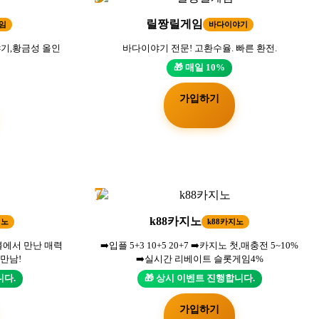
릴짱릴게임
임
바다이야기
야기,황금성 올인
바다이야기 전문! 고환수율. 빠른 환전.
🎁 매일 10%
가입하기
7
k88카지노
지노
k88카지노
블에서 만난 매력
➡️입플 5+3 10+5 20+7 ➡️카지노 첫,매충전 5~10%
만남!
➡️실시간 리베이트 슬롯게임4%
니다.
🎁 상시 이벤트 진행합니다.
가입하기