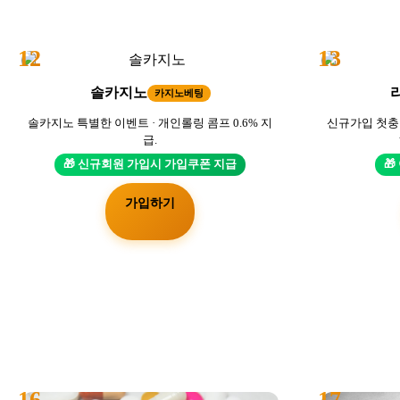
12
13
솔카지노
카지노베팅
솔카지노 특별한 이벤트 · 개인롤링 콤프 0.6% 지
신규가입 첫충 
급.
🎁 신규회원 가입시 가입쿠폰 지급

가입하기
16
17