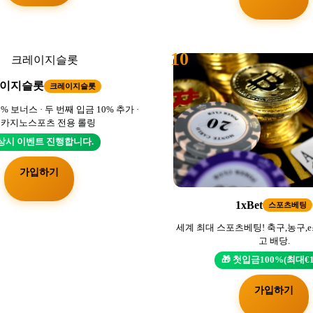
10
이지슬롯
크레이지슬롯
% 보너스 · 두 번째 입금 10% 추가 ·
카지노스포츠 전용 롤링
 상시 이벤트 진행합니다.
가입하기
1xBet
스포츠베팅
세계 최대 스포츠베팅! 축구,농구,e
고 배당.
🎁 첫입금100%(최대€1
가입하기