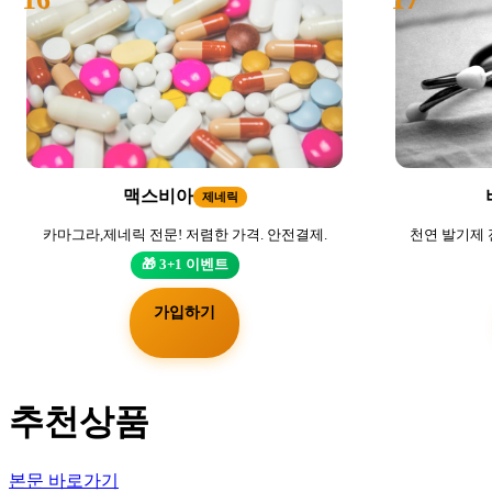
맥스비아
제네릭
카마그라,제네릭 전문! 저렴한 가격. 안전결제.
천연 발기제 
🎁 3+1 이벤트
가입하기
추천상품
본문 바로가기